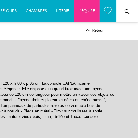
SÉJOURS
CHAMBRES
LITERIE
L'
É
QUIPE
<< Retour
l 120 x h 80 x p 35 cm La console CAPLA incarne
é et élégance. Elle dispose d’un grand tiroir avec une façade
plateau de 120 cm de longueur pour mettre en valeur des objets de
ersonnel. - Façade tiroir et plateau et côtés en chêne massif,
nd en panneaux de particules revêtus de véritable bois de
ir à nœuds - Pieds en métal - Tiroir sur coulisses à sortie
ibles : naturel vieux bois, Etna, Brûlée et Tabac. console