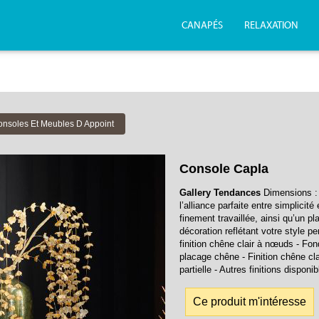
CANAPÉS
RELAXATION
onsoles Et Meubles D Appoint
Console Capla
Gallery Tendances
Dimensions : 
l’alliance parfaite entre simplicit
finement travaillée, ainsi qu’un 
décoration reflétant votre style p
finition chêne clair à nœuds - Fo
placage chêne - Finition chêne cla
partielle - Autres finitions dispon
Ce produit m'intéresse