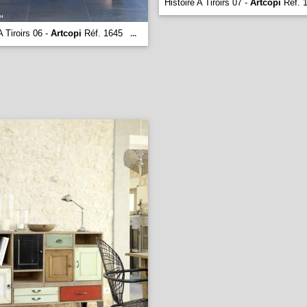
Histoire A Tiroirs 07 -
Artcopi
Réf. 
A Tiroirs 06 -
Artcopi
Réf. 1645
...