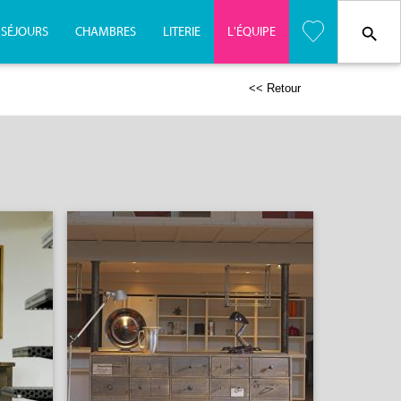
SÉJOURS
CHAMBRES
LITERIE
L'
É
QUIPE
<< Retour