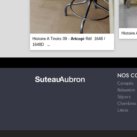
Histoire 
Histoire A Tiroirs 09 -
Artcopi
Réf. 1648 /
1648D
...
NOS C
Canapés
Relaxation
Séjours
Chambres
Literie