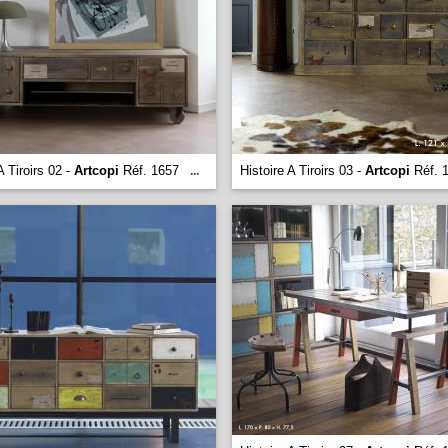
A Tiroirs 02 -
Artcopi
Réf. 1657
Histoire A Tiroirs 03 -
Artcopi
Réf. 
...