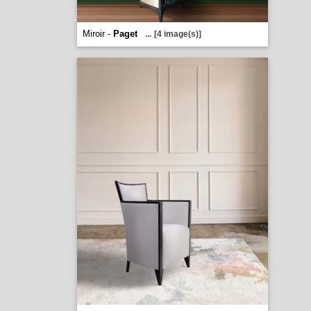
Miroir -
Paget
...
[4 image(s)]