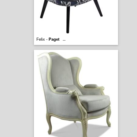
Felix -
Paget
...