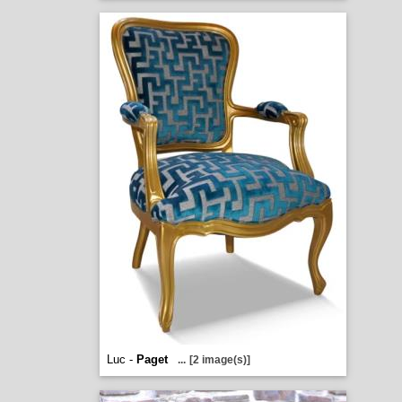
Luc -
Paget
...
[2 image(s)]