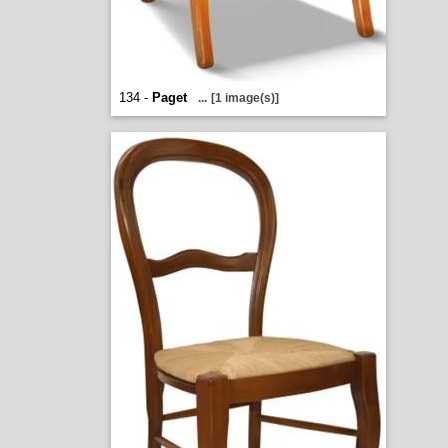
134 -
Paget
...
[1 image(s)]