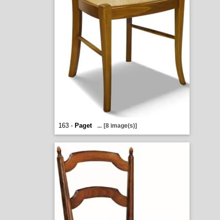
163 -
Paget
...
[8 image(s)]