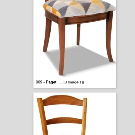
009 -
Paget
...
[3 image(s)]