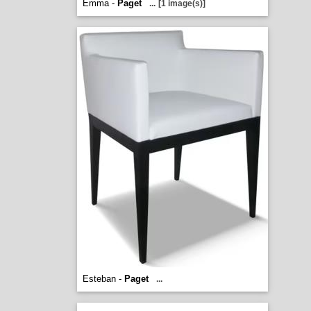
Emma -
Paget
...
[1 image(s)]
Esteban -
Paget
...