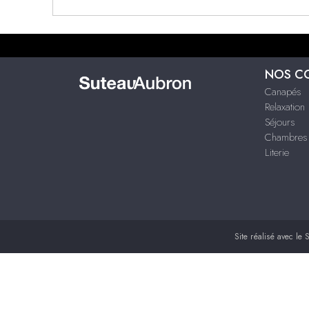
NOS C
Canapés
Relaxation
Séjours
Chambres
Literie
Site réalisé avec le
S