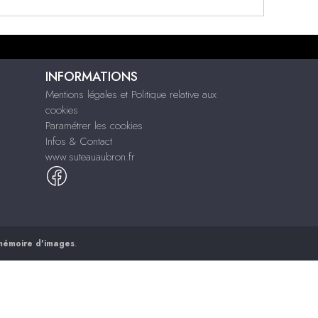
INFORMATIONS
Mentions légales et Politique relative aux
cookies
Paramétrer les cookies
Infos & Contact
www.suteauaubron.fr
mémoire d'images
.