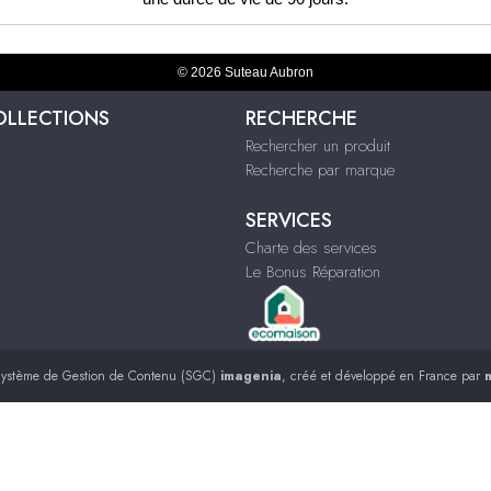
© 2026 Suteau Aubron
OLLECTIONS
RECHERCHE
Rechercher un produit
Recherche par marque
SERVICES
Charte des services
Le Bonus Réparation
ystème de Gestion de Contenu (SGC)
imagenia
, créé et développé en France par