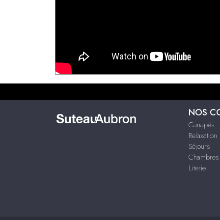
NOS C
Canapés
Relaxation
Séjours
Chambres
Literie