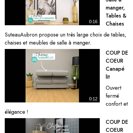
manger,
Tables &
0:16
Chaises
SuteauAubron propose un très large choix de tables,
chaises et meubles de salle à manger.
COUP DE
COEUR
Canapé
lit
Ouvert
fermé
0:12
confort et
élégance !
COUP DE
COEUR