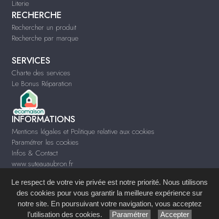
Literie
RECHERCHE
Rechercher un produit
Recherche par marque
SERVICES
Charte des services
Le Bonus Réparation
INFORMATIONS
Mentions légales et Politique relative aux cookies
Paramétrer les cookies
Infos & Contact
www.suteauaubron.fr
Le respect de votre vie privée est notre priorité. Nous utilisons
des cookies pour vous garantir la meilleure expérience sur
notre site. En poursuivant votre navigation, vous acceptez
Site réalisé avec le
Système de Gestion de Contenu (SGC)
imagenia
, créé et
l’utilisation des cookies.
Paramétrer
Accepter
développé en France par
mémoire d'images
.