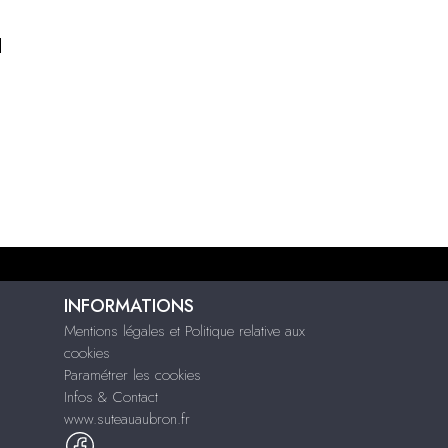
l
INFORMATIONS
Mentions légales et Politique relative aux
cookies
Paramétrer les cookies
Infos & Contact
www.suteauaubron.fr