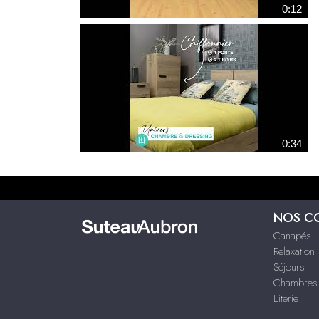
0:12
0:34
NOS C
Canapés
Relaxation
Séjours
Chambres
Literie