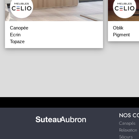
Canopée
Oblik
Ecrin
Pigment
Topaze
NOS C
Canapés
Relaxation
Séjours