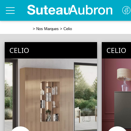
>
Nos Marques
> Celio
CELIO
CELIO